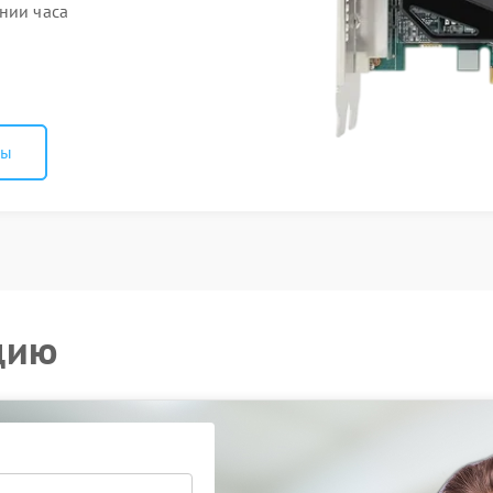
нии часа
ны
цию