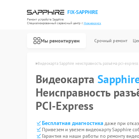
FIX-SAPPHIRE
Ремонт устройств Sapphire
Специализированный cервисный центр г.
Нижнекамск
Мы ремонтируем
Срочный ремонт
Це
phire в Нижнекамске
Видеокарта Sapphire неисправность разъёма pci‑express
Видеокарта
Sapphir
Неисправность разъ
PCI‑Express
Бесплатная диагностика
даже при отказ
Привезем и увезем видеокарту Sapphire со
Гарантия на наши работы по ремонту виде