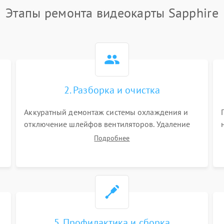
Этапы ремонта видеокарты Sapphire
2. Разборка и очистка
Аккуратный демонтаж системы охлаждения и
отключение шлейфов вентиляторов. Удаление
старой термопасты с кристалла графического
Подробнее
чипа и термопрокладок с банок памяти и зоны
VRM. Очистка платы от пыли и окислов.
5. Профилактика и сборка