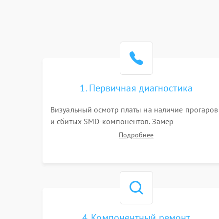
1. Первичная диагностика
Визуальный осмотр платы на наличие прогаров
и сбитых SMD-компонентов. Замер
сопротивлений на линиях питания PCI-E и
Подробнее
дополнительных разъемах 12V. Проверка на
короткое замыкание основных дросселей
питания GPU и памяти.
4. Компонентный ремонт