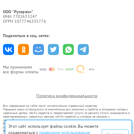
ООО "Русервис"
ИНН 7702633247
ОГРН 1077746335776
Поделиться в соц. сетях:
Мы принимаем
все формы оплаты
Политика конфиденциальности
Вся информация на сайте носит исключительно справочный характер.
Товарные знаки используются исключительно для описания устройств, в отношении которых
сервисные центры nzk.fix-sapphire.ru предоставляют услуги по ремонту. Услуги оказываются в
неавторизованных сервисных центрах nzk.fix-sapphire.ru, которые не связаны с
правообладателями товарных знаков или их официальными представителями.
Ремонт осуществляется для устройств, уже введенных в гражданский оборот в соответствии
Этот сайт использует файлы cookie. Вы можете
со статьей 1487 ГК РФ.
Использование товарных знаков не преследует цели индивидуализации услуг или введения
ознакомиться с
правилами использования