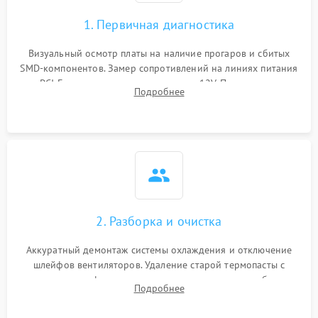
1. Первичная диагностика
Визуальный осмотр платы на наличие прогаров и сбитых
SMD-компонентов. Замер сопротивлений на линиях питания
PCI-E и дополнительных разъемах 12V. Проверка на
Подробнее
короткое замыкание основных дросселей питания GPU и
памяти.
2. Разборка и очистка
Аккуратный демонтаж системы охлаждения и отключение
шлейфов вентиляторов. Удаление старой термопасты с
кристалла графического чипа и термопрокладок с банок
Подробнее
памяти и зоны VRM. Очистка платы от пыли и окислов.