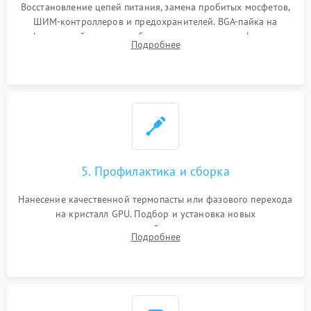
Восстановление цепей питания, замена пробитых мосфетов,
ШИМ-контроллеров и предохранителей. BGA-пайка на
инфракрасной станции реболлинг или замена графического
Подробнее
чипа и дефектной памяти GDDR. Прошивка BIOS
программатором.
5. Профилактика и сборка
Нанесение качественной термопасты или фазового перехода
на кристалл GPU. Подбор и установка новых
термопрокладок правильной толщины на память и цепи
Подробнее
питания. Монтаж радиатора и бэкплейта, подключение и
проверка кулеров.