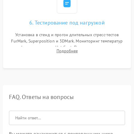
6. Тестирование под нагрузкой
Установка в стенд и прогон длительных стресс-тестов
FurMark, Superposition и 3DMark. Мониторинг температур
графического чипа и Hot Spot. Проверка на отсутствие
Подробнее
артефактов изображения, вылетов драйвера и зависаний.
FAQ. Ответы на вопросы
Вы можете ознакомиться с приведенными ниже