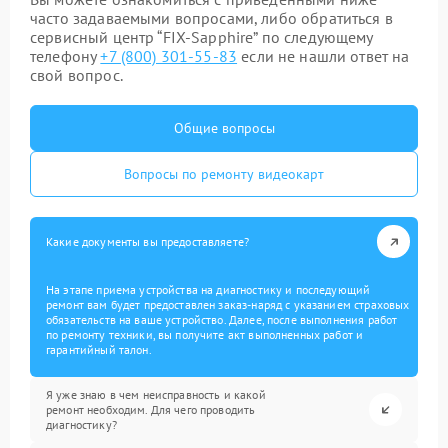
часто задаваемыми вопросами, либо обратиться в
сервисный центр “FIX-Sapphire” по следующему
телефону
+7 (800) 301-55-83
если не нашли ответ на
свой вопрос.
Общие вопросы
Вопросы по ремонту видеокарт
Какие документы вы предоставляете?
На этапе приема устройства на диагностику и последующий
ремонт вам будет предоставлен заказ-наряд с указанием страховых
обязательств на ваше устройство. Далее, после выполнения работ
по ремонту техники, вы получите акт выполненных работ и
гарантийный талон.
Я уже знаю в чем неисправность и какой
ремонт необходим. Для чего проводить
диагностику?