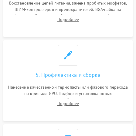
Восстановление цепей питания, замена пробитых мосфетов,
ШИМ-контроллеров и предохранителей. BGA-пайка на
инфракрасной станции реболлинг или замена графического
Подробнее
чипа и дефектной памяти GDDR. Прошивка BIOS
программатором.
5. Профилактика и сборка
Нанесение качественной термопасты или фазового перехода
на кристалл GPU. Подбор и установка новых
термопрокладок правильной толщины на память и цепи
Подробнее
питания. Монтаж радиатора и бэкплейта, подключение и
проверка кулеров.