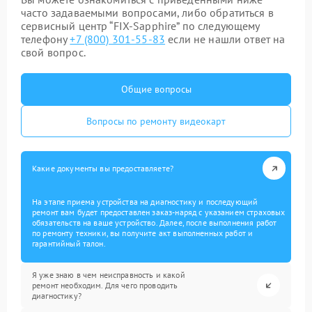
часто задаваемыми вопросами, либо обратиться в
сервисный центр “FIX-Sapphire” по следующему
телефону
+7 (800) 301-55-83
если не нашли ответ на
свой вопрос.
Общие вопросы
Вопросы по ремонту видеокарт
Какие документы вы предоставляете?
На этапе приема устройства на диагностику и последующий
ремонт вам будет предоставлен заказ-наряд с указанием страховых
обязательств на ваше устройство. Далее, после выполнения работ
по ремонту техники, вы получите акт выполненных работ и
гарантийный талон.
Я уже знаю в чем неисправность и какой
ремонт необходим. Для чего проводить
диагностику?