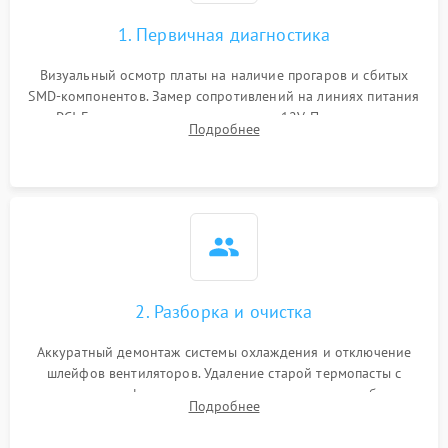
1. Первичная диагностика
Визуальный осмотр платы на наличие прогаров и сбитых
SMD-компонентов. Замер сопротивлений на линиях питания
PCI-E и дополнительных разъемах 12V. Проверка на
Подробнее
короткое замыкание основных дросселей питания GPU и
памяти.
2. Разборка и очистка
Аккуратный демонтаж системы охлаждения и отключение
шлейфов вентиляторов. Удаление старой термопасты с
кристалла графического чипа и термопрокладок с банок
Подробнее
памяти и зоны VRM. Очистка платы от пыли и окислов.