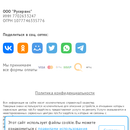
ООО "Русервис"
ИНН 7702633247
ОГРН 1077746335776
Поделиться в соц. сетях:
Мы принимаем
все формы оплаты
Политика конфиденциальности
Вся информация на сайте носит исключительно справочный характер.
Товарные знаки используются исключительно для описания устройств, в отношении которых
сервисные центры nzk.fix-sapphire.ru предоставляют услуги по ремонту. Услуги оказываются в
неавторизованных сервисных центрах nzk.fix-sapphire.ru, которые не связаны с
правообладателями товарных знаков или их официальными представителями.
Ремонт осуществляется для устройств, уже введенных в гражданский оборот в соответствии
Этот сайт использует файлы cookie. Вы можете
со статьей 1487 ГК РФ.
Использование товарных знаков не преследует цели индивидуализации услуг или введения
ознакомиться с
правилами использования