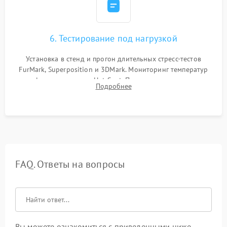
6. Тестирование под нагрузкой
Установка в стенд и прогон длительных стресс-тестов
FurMark, Superposition и 3DMark. Мониторинг температур
графического чипа и Hot Spot. Проверка на отсутствие
Подробнее
артефактов изображения, вылетов драйвера и зависаний.
FAQ. Ответы на вопросы
Вы можете ознакомиться с приведенными ниже