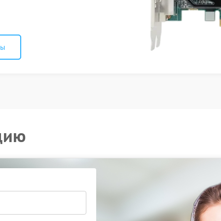
ны
цию