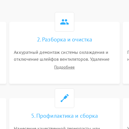
2. Разборка и очистка
Аккуратный демонтаж системы охлаждения и
отключение шлейфов вентиляторов. Удаление
старой термопасты с кристалла графического
Подробнее
чипа и термопрокладок с банок памяти и зоны
VRM. Очистка платы от пыли и окислов.
5. Профилактика и сборка
Нанесение качественной термопасты или