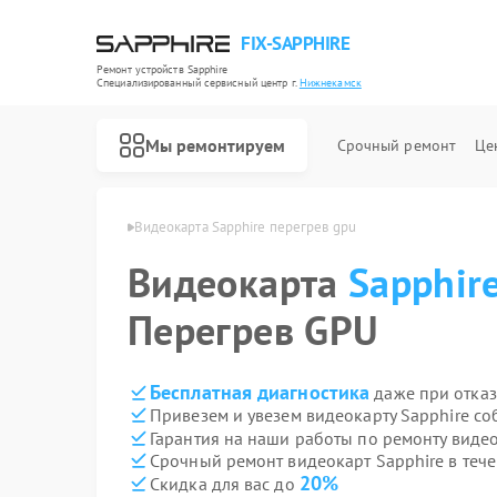
FIX-SAPPHIRE
Ремонт устройств Sapphire
Специализированный cервисный центр г.
Нижнекамск
Мы ремонтируем
Срочный ремонт
Це
phire в Нижнекамске
Видеокарта Sapphire перегрев gpu
Видеокарта
Sapphir
Перегрев GPU
Бесплатная диагностика
даже при отказ
Привезем и увезем видеокарту Sapphire со
Гарантия на наши работы по ремонту виде
Срочный ремонт видеокарт Sapphire в тече
20%
Скидка для вас до