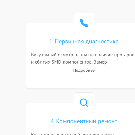
1. Первичная диагностика
Визуальный осмотр платы на наличие прогаров
и сбитых SMD-компонентов. Замер
сопротивлений на линиях питания PCI-E и
Подробнее
дополнительных разъемах 12V. Проверка на
короткое замыкание основных дросселей
питания GPU и памяти.
4. Компонентный ремонт
Восстановление цепей питания, замена