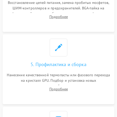
Восстановление цепей питания, замена пробитых мосфетов,
ШИМ-контроллеров и предохранителей. BGA-пайка на
инфракрасной станции реболлинг или замена графического
Подробнее
чипа и дефектной памяти GDDR. Прошивка BIOS
программатором.
5. Профилактика и сборка
Нанесение качественной термопасты или фазового перехода
на кристалл GPU. Подбор и установка новых
термопрокладок правильной толщины на память и цепи
Подробнее
питания. Монтаж радиатора и бэкплейта, подключение и
проверка кулеров.