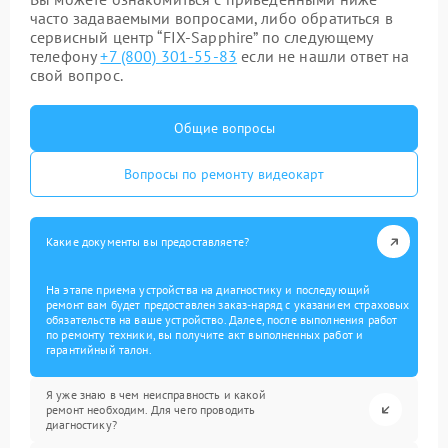
часто задаваемыми вопросами, либо обратиться в
сервисный центр “FIX-Sapphire” по следующему
телефону
+7 (800) 301-55-83
если не нашли ответ на
свой вопрос.
Общие вопросы
Вопросы по ремонту видеокарт
Какие документы вы предоставляете?
На этапе приема устройства на диагностику и последующий
ремонт вам будет предоставлен заказ-наряд с указанием страховых
обязательств на ваше устройство. Далее, после выполнения работ
по ремонту техники, вы получите акт выполненных работ и
гарантийный талон.
Я уже знаю в чем неисправность и какой
ремонт необходим. Для чего проводить
диагностику?