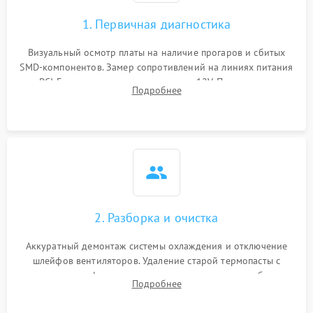
1. Первичная диагностика
Визуальный осмотр платы на наличие прогаров и сбитых
SMD-компонентов. Замер сопротивлений на линиях питания
PCI-E и дополнительных разъемах 12V. Проверка на
Подробнее
короткое замыкание основных дросселей питания GPU и
памяти.
2. Разборка и очистка
Аккуратный демонтаж системы охлаждения и отключение
шлейфов вентиляторов. Удаление старой термопасты с
кристалла графического чипа и термопрокладок с банок
Подробнее
памяти и зоны VRM. Очистка платы от пыли и окислов.