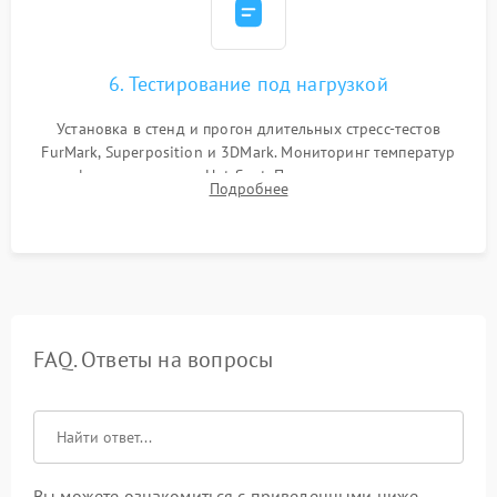
6. Тестирование под нагрузкой
Установка в стенд и прогон длительных стресс-тестов
FurMark, Superposition и 3DMark. Мониторинг температур
графического чипа и Hot Spot. Проверка на отсутствие
Подробнее
артефактов изображения, вылетов драйвера и зависаний.
FAQ. Ответы на вопросы
Вы можете ознакомиться с приведенными ниже