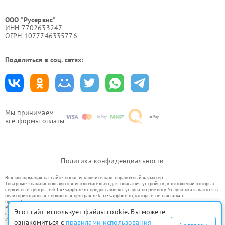
ООО "Русервис"
ИНН 7702633247
ОГРН 1077746335776
Поделиться в соц. сетях:
Мы принимаем
все формы оплаты
Политика конфиденциальности
Вся информация на сайте носит исключительно справочный характер.
Товарные знаки используются исключительно для описания устройств, в отношении которых
сервисные центры nzk.fix-sapphire.ru предоставляют услуги по ремонту. Услуги оказываются в
неавторизованных сервисных центрах nzk.fix-sapphire.ru, которые не связаны с
правообладателями товарных знаков или их официальными представителями.
Ремонт осуществляется для устройств, уже введенных в гражданский оборот в соответствии
Этот сайт использует файлы cookie. Вы можете
со статьей 1487 ГК РФ.
Использование товарных знаков не преследует цели индивидуализации услуг или введения
ознакомиться с
правилами использования