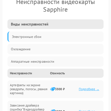
Неисправности видеокарты
Sapphire
Виды неисправностей
Электронные сбои
Охлаждение
Аппаратные неисправности
Неисправности
Стоимость
Перегрев и термопроблемы
Артефакты на экране
Видео
(квадраты, полосы, рваная
3500 ₽
Подробнее →
картинка)
Программные ошибки
Зависания драйвера
(ошибка “Видеодрайвер