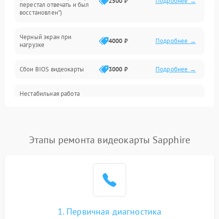
Интерфейсные и коммуникационные проблемы
2500 ₽
Подробнее →
перестал отвечать и был
восстановлен”)
Питание
Черный экран при
4000 ₽
Подробнее →
нагрузке
Электропитание
Сбои BIOS видеокарты
3000 ₽
Подробнее →
ПО
Нестабильная работа
Электронные компоненты
после обновления
2000 ₽
Подробнее →
драйверов
Интерфейсы
Этапы ремонта видеокарты Sapphire
Общие поломки
Система охлаждения
Экран (дисплей)
1. Первичная диагностика