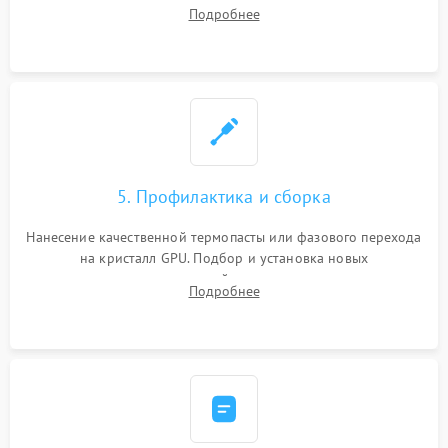
инфракрасной станции реболлинг или замена графического
Подробнее
чипа и дефектной памяти GDDR. Прошивка BIOS
программатором.
5. Профилактика и сборка
Нанесение качественной термопасты или фазового перехода
на кристалл GPU. Подбор и установка новых
термопрокладок правильной толщины на память и цепи
Подробнее
питания. Монтаж радиатора и бэкплейта, подключение и
проверка кулеров.