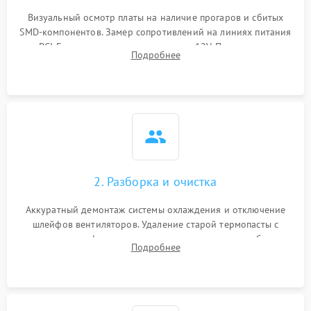
Программные сбои
Визуальный осмотр платы на наличие прогаров и сбитых
SMD-компонентов. Замер сопротивлений на линиях питания
Механические повреждения
PCI-E и дополнительных разъемах 12V. Проверка на
Подробнее
короткое замыкание основных дросселей питания GPU и
Режим работы
памяти.
ПО/Микропрограмма
2. Разборка и очистка
Аккуратный демонтаж системы охлаждения и отключение
шлейфов вентиляторов. Удаление старой термопасты с
кристалла графического чипа и термопрокладок с банок
Подробнее
памяти и зоны VRM. Очистка платы от пыли и окислов.