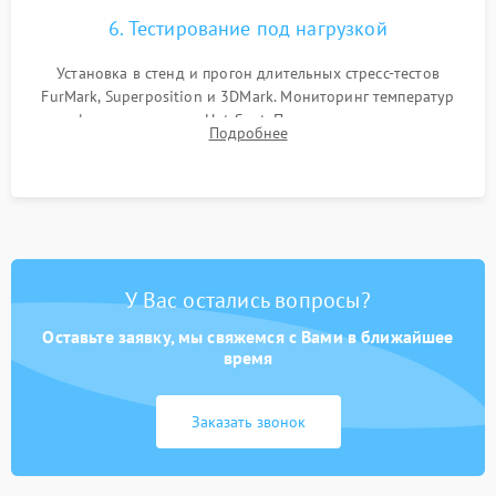
6. Тестирование под нагрузкой
Установка в стенд и прогон длительных стресс-тестов
FurMark, Superposition и 3DMark. Мониторинг температур
графического чипа и Hot Spot. Проверка на отсутствие
Подробнее
артефактов изображения, вылетов драйвера и зависаний.
У Вас остались вопросы?
Оставьте заявку, мы свяжемся с Вами в ближайшее
время
Заказать звонок