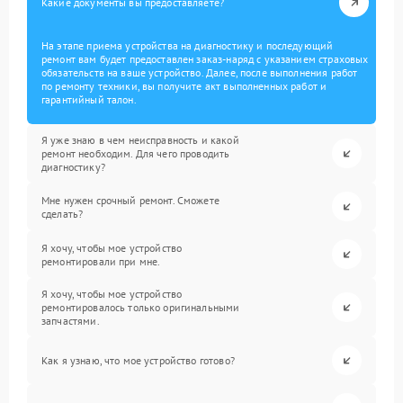
Какие документы вы предоставляете?
На этапе приема устройства на диагностику и последующий
ремонт вам будет предоставлен заказ-наряд с указанием страховых
обязательств на ваше устройство. Далее, после выполнения работ
по ремонту техники, вы получите акт выполненных работ и
гарантийный талон.
Я уже знаю в чем неисправность и какой
ремонт необходим. Для чего проводить
диагностику?
Мне нужен срочный ремонт. Сможете
сделать?
Я хочу, чтобы мое устройство
ремонтировали при мне.
Я хочу, чтобы мое устройство
ремонтировалось только оригинальными
запчастями.
Как я узнаю, что мое устройство готово?