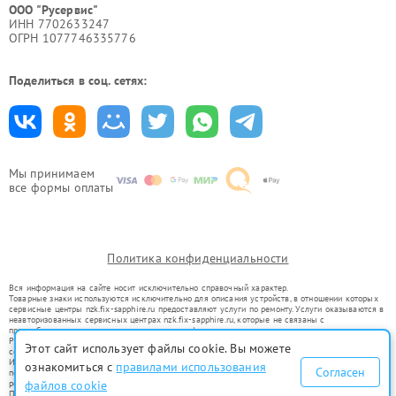
ООО "Русервис"
ИНН 7702633247
ОГРН 1077746335776
Поделиться в соц. сетях:
Мы принимаем
все формы оплаты
Политика конфиденциальности
Вся информация на сайте носит исключительно справочный характер.
Товарные знаки используются исключительно для описания устройств, в отношении которых
сервисные центры nzk.fix-sapphire.ru предоставляют услуги по ремонту. Услуги оказываются в
неавторизованных сервисных центрах nzk.fix-sapphire.ru, которые не связаны с
правообладателями товарных знаков или их официальными представителями.
Ремонт осуществляется для устройств, уже введенных в гражданский оборот в соответствии
Этот сайт использует файлы cookie. Вы можете
со статьей 1487 ГК РФ.
Использование товарных знаков не преследует цели индивидуализации услуг или введения
ознакомиться с
правилами использования
Согласен
потребителей в заблуждение, а служит для информирования о предоставляемых услугах по
файлов cookie
ремонту техники указанных брендов.
Представленная на сайте информация не является публичной офертой, определяемой