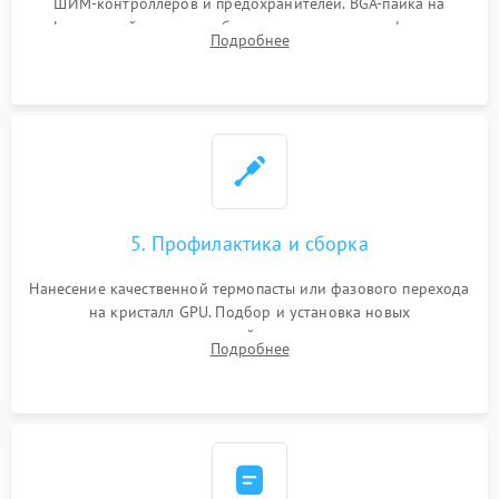
ШИМ-контроллеров и предохранителей. BGA-пайка на
инфракрасной станции реболлинг или замена графического
Подробнее
чипа и дефектной памяти GDDR. Прошивка BIOS
программатором.
5. Профилактика и сборка
Нанесение качественной термопасты или фазового перехода
на кристалл GPU. Подбор и установка новых
термопрокладок правильной толщины на память и цепи
Подробнее
питания. Монтаж радиатора и бэкплейта, подключение и
проверка кулеров.