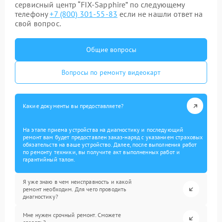
сервисный центр “FIX-Sapphire” по следующему
телефону
+7 (800) 301-55-83
если не нашли ответ на
свой вопрос.
Общие вопросы
Вопросы по ремонту видеокарт
Какие документы вы предоставляете?
На этапе приема устройства на диагностику и последующий
ремонт вам будет предоставлен заказ-наряд с указанием страховых
обязательств на ваше устройство. Далее, после выполнения работ
по ремонту техники, вы получите акт выполненных работ и
гарантийный талон.
Я уже знаю в чем неисправность и какой
ремонт необходим. Для чего проводить
диагностику?
Мне нужен срочный ремонт. Сможете