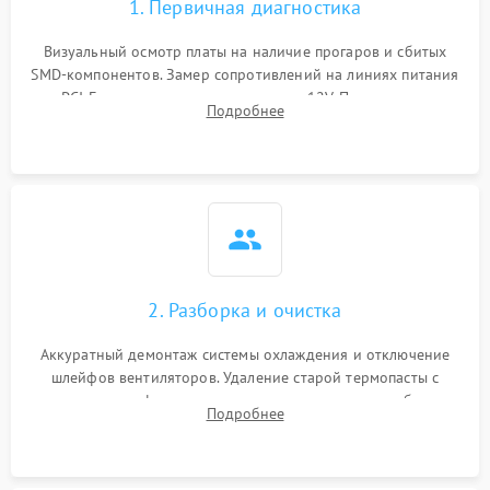
1. Первичная диагностика
Визуальный осмотр платы на наличие прогаров и сбитых
SMD-компонентов. Замер сопротивлений на линиях питания
PCI-E и дополнительных разъемах 12V. Проверка на
Подробнее
короткое замыкание основных дросселей питания GPU и
памяти.
2. Разборка и очистка
Аккуратный демонтаж системы охлаждения и отключение
шлейфов вентиляторов. Удаление старой термопасты с
кристалла графического чипа и термопрокладок с банок
Подробнее
памяти и зоны VRM. Очистка платы от пыли и окислов.