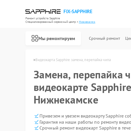
FIX-SAPPHIRE
Ремонт устройств Sapphire
Специализированный cервисный центр г.
Нижнекамск
Мы ремонтируем
Срочный ремонт
Це
phire в Нижнекамске
Видеокарта Sapphire замена, перепайка чипа
Замена, перепайка ч
видеокарте Sapphire
Нижнекамске
Привезем и увезем видеокарту Sapphire со
Гарантия на наши работы по ремонту виде
Срочный ремонт видеокарт Sapphire в тече