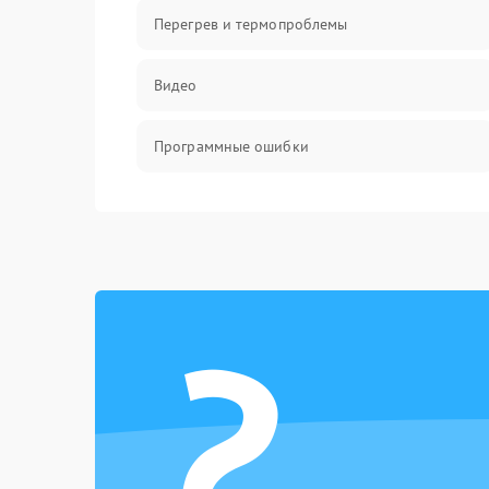
Перегрев и термопроблемы
Видео
Программные ошибки
Интерфейсные и коммуникационные
проблемы
Питание
?
Электропитание
ПО
Электронные компоненты